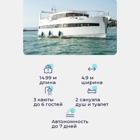
14.99 м
4,9 м
длина
ширина
3 каюты
2 санузла
до 6 гостей
душ и туалет
Автономность
до 7 дней