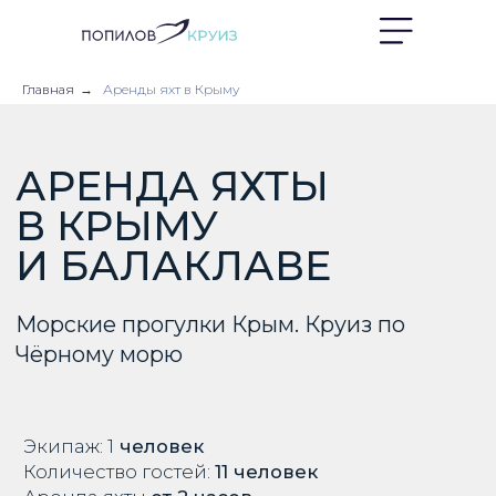
Главная
→
Аренды яхт в Крыму
АРЕНДА ЯХТЫ
В КРЫМУ
И БАЛАКЛАВЕ
Морские прогулки Крым. Круиз по
Чёрному морю
Экипаж: 1
человек
Количество гостей:
11 человек
Аренда яхты
от 2 часов
Яхта:
«Попилов Аура 14.99»
Включено в стоимость аренды:
Аренда яхты на указанное время
Команда: капитан, матрос
Топливо
TV, Wi-Fi, музыка, настольные игры